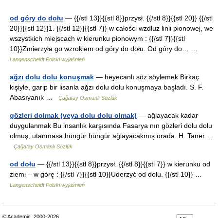
od góry do dołu
— {{/stl 13}}{{stl 8}}przysł. {{/stl 8}}{{stl 20}} {{/stl
20}}{{stl 12}}1. {{/stl 12}}{{stl 7}} w całości wzdłuż linii pionowej, we
wszystkich miejscach w kierunku pionowym : {{/stl 7}}{{stl
10}}Zmierzyła go wzrokiem od góry do dołu. Od góry do… …
Langenscheidt Polski wyjaśnień
ağzı dolu dolu konuşmak
— heyecanlı söz söylemek Birkaç
kişiyle, garip bir lisanla ağzı dolu dolu konuşmaya başladı. S. F.
Abasıyanık …
Çağatay Osmanlı Sözlük
gözleri dolmak (veya dolu dolu olmak)
— ağlayacak kadar
duygulanmak Bu insanlık karşısında Fasarya nın gözleri dolu dolu
olmuş, utanmasa hüngür hüngür ağlayacakmış orada. H. Taner …
Çağatay Osmanlı Sözlük
od dołu
— {{/stl 13}}{{stl 8}}przysł. {{/stl 8}}{{stl 7}} w kierunku od
ziemi – w górę : {{/stl 7}}{{stl 10}}Uderzyć od dołu. {{/stl 10}} …
Langenscheidt Polski wyjaśnień
© Academic, 2000-2026