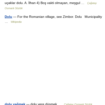
uçaklar dolu. A. İlhan 4) Boş vakti olmayan, meşgul …
Çağatay
Osmanlı Sözlük
Dolu
— For the Romanian village, see Zimbor. Dolu Municipality
…
Wikipedia
dolu yağmak
— dolu yere düşmek …
Çağatay Osmanlı Sözlük