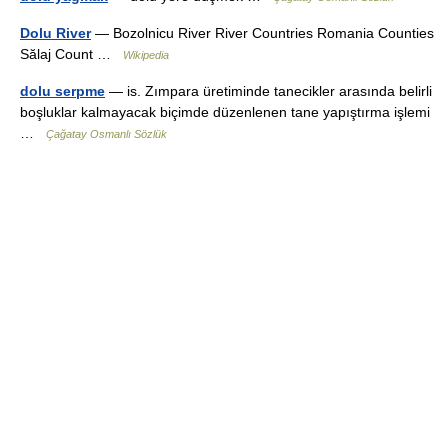
Dolu River
— Bozolnicu River River Countries Romania Counties
Sălaj Count …
Wikipedia
dolu serpme
— is. Zımpara üretiminde tanecikler arasında belirli
boşluklar kalmayacak biçimde düzenlenen tane yapıştırma işlemi
…
Çağatay Osmanlı Sözlük