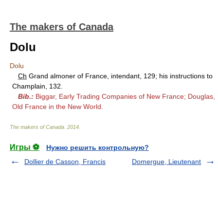
The makers of Canada
Dolu
Dolu
Ch
Grand almoner of France, intendant, 129; his instructions to
Champlain, 132.
Bib.:
Biggar, Early Trading Companies of New France; Douglas,
Old France in the New World.
The makers of Canada
.
2014
.
Игры ⚽
Нужно решить контрольную?
Dollier de Casson, Francis
Domergue, Lieutenant