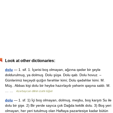
Look at other dictionaries:
dolu
— 1. sif. 1. İçərisi boş olmayan, ağzına qədər bir şeylə
doldurulmuş, ya dolmuş. Dolu şüşə. Dolu qab. Dolu hovuz. –
Günlərimiz keçəydi qızğın fərəhlər kimi; Dolu qədəhlər kimi. M.
Müş.. Abbas kişi dolu bir heybə hazırlayıb yəhərin qaşına saldı. M.
… …
Azərbaycan dilinin izahlı lüğəti
dolu
— 1. sf. 1) İçi boş olmayan, dolmuş, meşbu, boş karşıtı Su ile
dolu bir şişe. 2) Bir yerde sayıca çok Dağda keklik dolu. 3) Boş yeri
olmayan, her yeri tutulmuş olan Haftaya pazartesiye kadar bütün